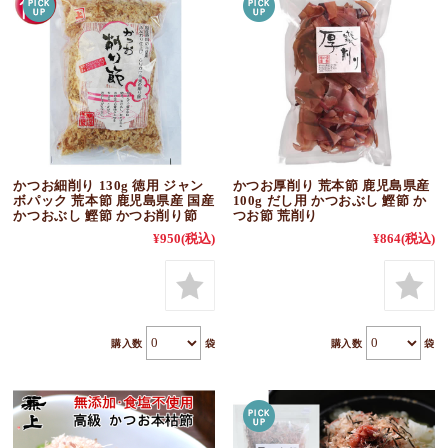
かつお細削り 130g 徳用 ジャン
かつお厚削り 荒本節 鹿児島県産
ボパック 荒本節 鹿児島県産 国産
100g だし用 かつおぶし 鰹節 か
かつおぶし 鰹節 かつお削り節
つお節 荒削り
¥950
(税込)
¥864
(税込)
購入数
袋
購入数
袋