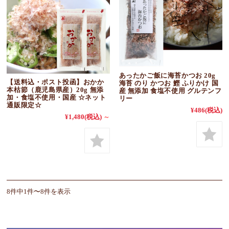
あったかご飯に海苔かつお 20g
【送料込・ポスト投函】おかか
海苔 のり かつお 鰹 ふりかけ 国
本枯節（鹿児島県産）20g 無添
産 無添加 食塩不使用 グルテンフ
加・食塩不使用・国産 ☆ネット
リー
通販限定☆
¥486
(税込)
¥1,480
(税込)
～
8件中1件〜8件を表示