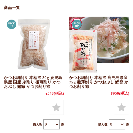
商品一覧
かつお細削り 本枯節 30g 鹿児島
かつお細削り 本枯節 鹿児島県産
県産 国産 糸削り 極薄削り かつ
75g 極薄削り かつおぶし 鰹節 か
おぶし 鰹節 かつお削り節
つお削り節
¥540
(税込)
¥950
(税込)
購入数
袋
購入数
袋