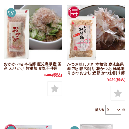
おかか 20g 本枯節 鹿児島県産 国
かつお味しぶき 本枯節 鹿児島県
産 ふりかけ 無添加 食塩不使用
産 75g 幅広削り 花かつお 極薄削
り かつおぶし 鰹節 かつお削り節
¥486
(税込)
¥950
(税込)
購入数
袋