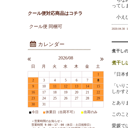
ってし
クール便対応商品はコチラ
小えび
クール便 同梱可
2020.04.30
1
煮干し
2026/08
煮干し
日
月
火
水
木
金
土
『日本
1
2
3
4
5
6
7
8
「いり
9
10
11
12
13
14
15
しかす
16
17
18
19
20
21
22
23
24
25
26
27
28
29
とあり
30
31
今日
休業日（出荷不可）
出荷のみ
■
■
■
このこ
＜営業時間のお知らせ＞
営業時間 9:00～17：00（休日：土日祝祭日）
愛媛で