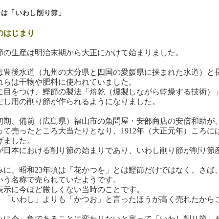
りは「いわし削り節」
のはじまり
の生産は明治末期から大正にかけて始まりました。
豊後水道（九州の大分県と四国の愛媛県に挟まれた水道）と
れらは干物や肥料に使われていました。
目をつけ、鰹節の製法「焙乾（燻製しながら乾燥する技術）
だし用の削り節が作られるようになりました。
期、備前（広島県）福山市の魚問屋・安部商店の安倍和助が
って売ったところ大当たりとなり、1912年（大正元年）ころ
げました。
日本における削り節の始まりであり、いわし削り節が削り節
に、昭和23年頃は「花かつを」とは鰹節だけではなく、さば
いう名称で売られていたようです。
示に今ほど厳しくない当時のことです。
「いわし」よりも「かつお」と言ったほうが高く売れたから
に今、魚であることに変わりないと言って「いわし削り節」