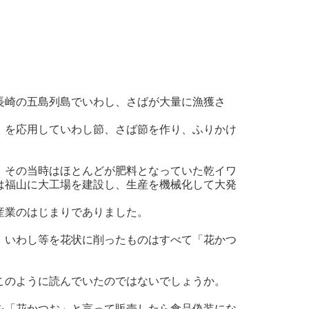
長崎の五島列島でいわし、さばが大量に漁獲さ
」を応用していわし節、さば節を作り、ふりかけ
、その当時はほとんどが肥料となっていた乾イワ
には福山に大工場を建設し、生産を機械化して大発
産業のはじまりでありました。
、いわし等を花状に削ったものはすべて「花かつ
このように読んでいたのではないでしょうか。
を「花かつお」と言って販売したら食品偽装にな