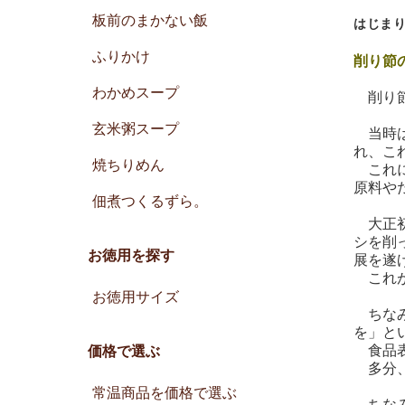
板前のまかない飯
はじま
ふりかけ
削り節
わかめスープ
削り節
玄米粥スープ
当時は
れ、こ
焼ちりめん
これに
原料や
佃煮つくるずら。
大正初
シを削
お徳用を探す
展を遂
これが
お徳用サイズ
ちなみ
を」と
食品表
価格で選ぶ
多分、
常温商品を価格で選ぶ
ちなみ