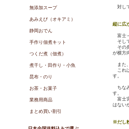
対して
無添加スープ
あみえび（オキアミ）
縦に広
静岡おでん
富士～
そして
手作り佃煮キット
その身
が横方
つくだ煮（佃煮）
また、
煮干し・田作り・小魚
これは
す。
昆布・のり
ちなみ
お茶・お菓子
す。
富士宮
業務用商品
はない
まとめ買い割引
※だし
日本全国送料込みで選ぶ