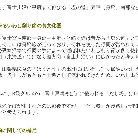
、富士川沿い甲府まで伸びる「塩の道」界隈（身延、南部な
がるいわし削り節の食文化圏
富士宮～南部～身延～甲府へと続く道は昔から「塩の道」と
そこには身延線が走っており、それを使った行商が営われて
延線沿線で行商の手によって運ばれたいわし削り節が多く使
向（東海道）ではなく縦方向（富士川沿い）に広がったと考え
山梨県民食の「ほうとう」の出汁にはいわし削り節やいわし
、煮干しがもともと肥料として使われてきたため、いわし出
に、B級グルメの「富士宮焼そば」に使われる「だし粉」はい
焼そばが生まれたのは戦後ですが、「だし粉」が浸透した理
かと考えられます。
粉に関しての補足