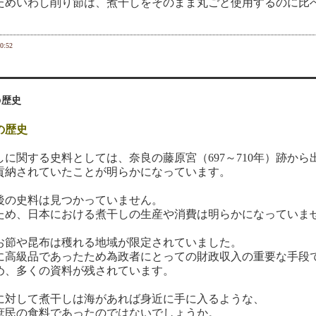
めいわし削り節は、煮干しをそのまま丸ごと使用するのに比
0:52
の歴史
の歴史
に関する史料としては、奈良の藤原宮（697～710年）跡か
貢納されていたことが明らかになっています。
の史料は見つかっていません。
め、日本における煮干しの生産や消費は明らかになっていま
節や昆布は穫れる地域が限定されていました。
高級品であったため為政者にとっての財政収入の重要な手段
め、多くの資料が残されています。
対して煮干しは海があれば身近に手に入るような、
庶民の食料であったのではないでしょうか。