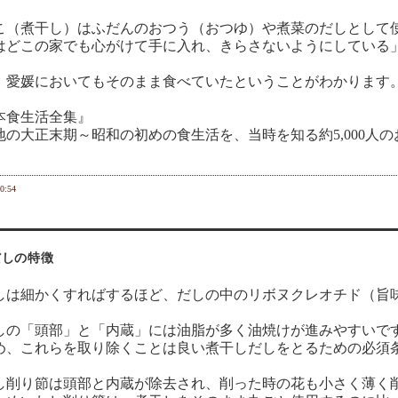
こ（煮干し）はふだんのおつう（おつゆ）や煮菜のだしとして
はどこの家でも心がけて手に入れ、きらさないようにしている
、愛媛においてもそのまま食べていたということがわかります
本食生活全集』
地の大正末期～昭和の初めの食生活を、当時を知る約5,000人
0:54
だしの特徴
は細かくすればするほど、だしの中のリボヌクレオチド（旨
の「頭部」と「内蔵」には油脂が多く油焼けが進みやすいで
め、これらを取り除くことは良い煮干しだしをとるための必須
削り節は頭部と内蔵が除去され、削った時の花も小さく薄く