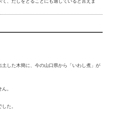
べて、だしをとることにも適していると言えま
ら出土した木簡に、今の山口県から「いわし煮」が
せん。
でした。