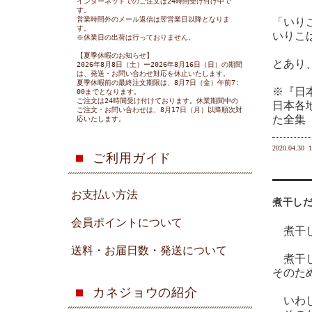
インターネットでのご注文は24時間受け付け中で
す。
営業時間外のメール返信は翌営業日以降となりま
「いり
す。
いりこ
※休業日の出荷は行っておりません。
【夏季休暇のお知らせ】
とあり
2026年8月8日（土）ー2026年8月16日（日）の期間
は、発送・お問い合わせ対応を休止いたします。
夏季休暇前の最終注文期限は、8月7日（金）午前7:
※『日
00までとなります。
ご注文は24時間受け付けております。休業期間中の
日本各
ご注文・お問い合わせは、8月17日（月）以降順次対
た全集
応いたします。
2020.04.30
1
ご利用ガイド
お支払い方法
煮干し
会員ポイントについて
煮干し
送料・お届日数・発送について
煮干し
そのた
カネジョウの紹介
いわし