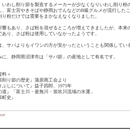
いわし削り節を製造するメーカーが少なくなりいわし削り粉
、富士宮やきそばや静岡おでんなどのB級グルメが流行したこ
削り粉だけでは需要をまかなえなくなりました。
響もあり、さば粉を混ぜるところが増えてきましたが、本来
であり、さば粉は使用していなかったようです。
、サバよりもイワシの方が安かったということも関係してい
に、静岡県沼津市は「サバ節」の産地として有名です。
資料＞
原削り節の歴史』蒲原商工会より
りぶしについて』益子四郎、1975年
の道』「富士川・釜無川・笛吹川流域の水運」
原町史』
3:07