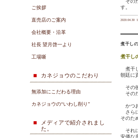
そのた
す。
ご挨拶
直売店のご案内
2020.04.30
1
会社概要・沿革
煮干し
社長 望月啓一より
煮干し
工場噺
煮干し
カネジョウのこだわり
朝廷に
その後
無添加にこだわる理由
そのた
カネジョウの“いわし削り”
かつお
さらに
そのた
メディアで紹介されまし
た。
それに
安価な