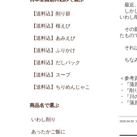
最近、
しかし
【送料込】削り節
いわし
【送料込】桜えび
その影
たもの
【送料込】あみえび
それは
【送料込】ふりかけ
ちなみ
【送料込】だしパック
【送料込】スープ
＜参考
・『蒲
【送料込】ちりめんじゃこ
・『削
・『川
・『蒲
商品名で選ぶ
いわし削り
2020.04.30
1
あったかご飯に