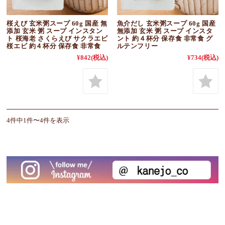
桜えび 玄米粥スープ 60g 国産 無
魚介だし 玄米粥スープ 60g 国産
添加 玄米 粥 スープ インスタン
無添加 玄米 粥 スープ インスタ
ト 桜海老 さくらえび サクラエビ
ント 約４杯分 保存食 非常食 グ
桜エビ 約４杯分 保存食 非常食
ルテンフリー
¥842
(税込)
¥734
(税込)
4件中1件〜4件を表示