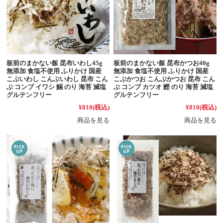
板前のまかない飯 昆布いわし45g
板前のまかない飯 昆布かつお40g
無添加 食塩不使用 ふりかけ 国産
無添加 食塩不使用 ふりかけ 国産
こぶいわし こんぶいわし 昆布 こん
こぶかつお こんぶかつお 昆布 こん
ぶ コンブ イワシ 鰯 のり 海苔 減塩
ぶ コンブ カツオ 鰹 のり 海苔 減塩
グルテンフリー
グルテンフリー
¥810
(税込)
¥810
(税込)
商品を見る
商品を見る