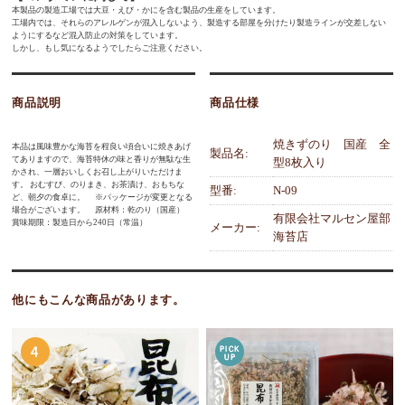
本製品の製造工場では大豆・えび・かにを含む製品の生産をしています。
工場内では、それらのアレルゲンが混入しないよう、製造する部屋を分けたり製造ラインが交差しない
ようにするなど混入防止の対策をしています。
しかし、もし気になるようでしたらご注意ください。
商品説明
商品仕様
焼きずのり 国産 全
本品は風味豊かな海苔を程良い頃合いに焼きあげ
製品名:
てありますので、海苔特休の味と香りが無駄な生
型8枚入り
かされ、一層おいしくお召し上がりいただけま
す。 おむすび、のりまき、お茶漬け、おもちな
型番:
N-09
ど、朝夕の食卓に。 ※パッケージが変更となる
場合がございます。 原材料：乾のり（国産）
有限会社マルセン屋部
賞味期限：製造日から240日（常温）
メーカー:
海苔店
他にもこんな商品があります。