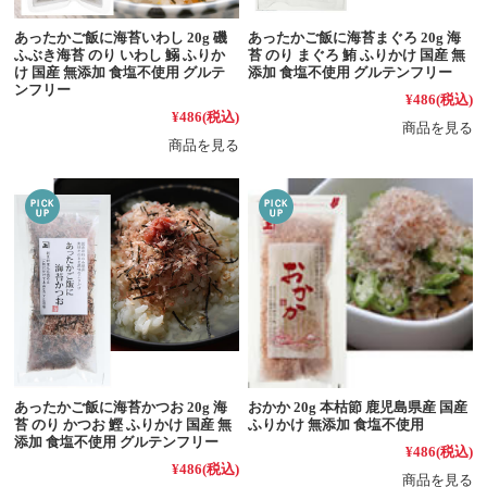
あったかご飯に海苔いわし 20g 磯
あったかご飯に海苔まぐろ 20g 海
ふぶき海苔 のり いわし 鰯 ふりか
苔 のり まぐろ 鮪 ふりかけ 国産 無
け 国産 無添加 食塩不使用 グルテ
添加 食塩不使用 グルテンフリー
ンフリー
¥486
(税込)
¥486
(税込)
商品を見る
商品を見る
おかか 20g 本枯節 鹿児島県産 国産
あったかご飯に海苔かつお 20g 海
ふりかけ 無添加 食塩不使用
苔 のり かつお 鰹 ふりかけ 国産 無
添加 食塩不使用 グルテンフリー
¥486
(税込)
¥486
(税込)
商品を見る