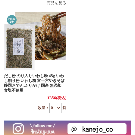
商品を見る
だし粉 のり入りいわし粉 45g いわ
し削り粉 いわし粉 富士宮やきそば
静岡おでん ふりかけ 国産 無添加
食塩不使用
¥356
(税込)
数量：
袋