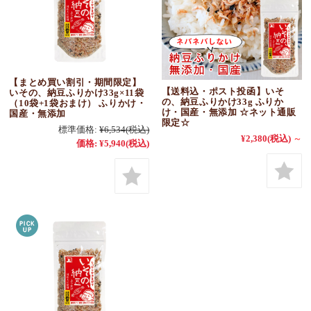
【まとめ買い割引・期間限定】
【送料込・ポスト投函】いそ
いその、納豆ふりかけ33g×11袋
の、納豆ふりかけ33g ふりか
（10袋+1袋おまけ） ふりかけ・
け・国産・無添加 ☆ネット通販
国産・無添加
限定☆
標準価格:
¥6,534
(税込)
¥2,380
(税込)
～
価格:
¥5,940
(税込)